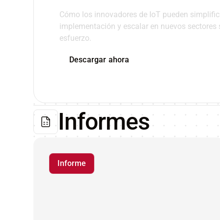
Cómo los innovadores de IoT pueden simplifica
implementación y escalar en nuevos sectores si
esfuerzo.
Descargar ahora
Informes
Informe