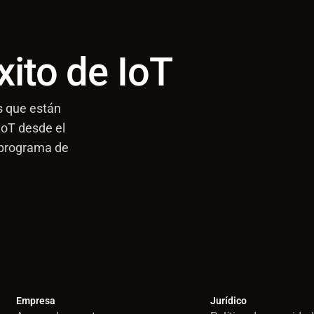
xito de IoT
s que están
IoT desde el
 programa de
Empresa
Jurídico