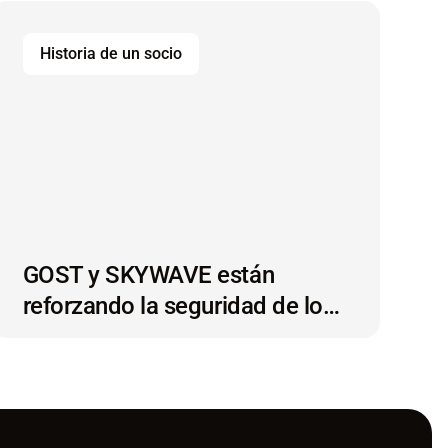
monitoreo de embarcaciones
por satélite.
Historia de un socio
GOST y SKYWAVE están
reforzando la seguridad de los
buques con tecnología IoT
satelital