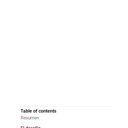
por satélite pa
óptimo en las o
yacimientos de 
Los productores de petróleo de tod
costos y aumentar la eficiencia me
dual satélite-celular.
Table of contents
Resumen