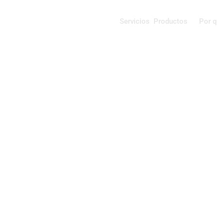
Servicios
Productos
Por 
Case Studies
SKYWAVE y Num