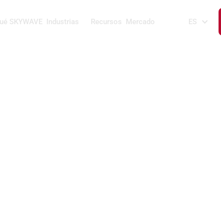
qué SKYWAVE
Industrias
Recursos
Mercado
ES
erica ofrecen IoT