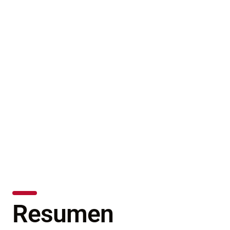
ra un rendimiento
peraciones de
petróleo y gas
o el mundo logran reducir los
diante la solución de IoT de modo
Resumen